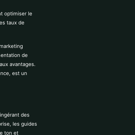
t optimiser le
es taux de
 marketing
gmentation de
paux avantages.
ence, est un
ingérant des
rise, les guides
le ton et