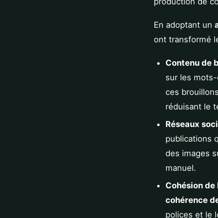
production de c
En adoptant un
ont transformé le
Contenu de b
sur les mots-
ces brouillon
réduisant le 
Réseaux soci
publications 
des images su
manuel.
Cohésion de 
cohérence de
polices et le