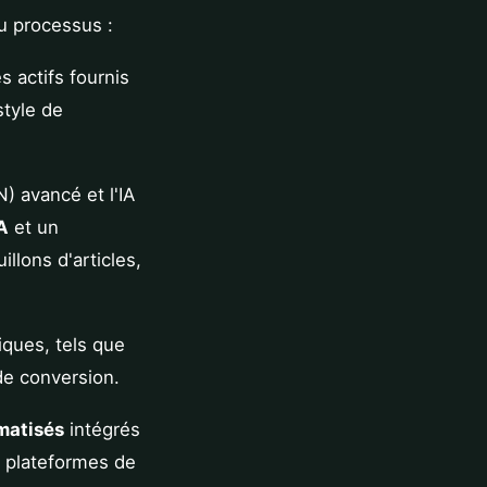
du processus :
 actifs fournis
style de
N) avancé et l'IA
A
et un
illons d'articles,
iques, tels que
de conversion.
matisés
intégrés
es plateformes de